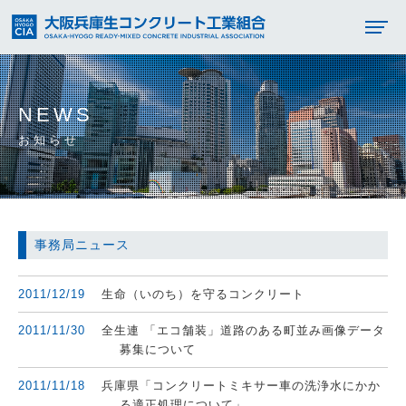
NEWS
お知らせ
事務局ニュース
2011/12/19
生命（いのち）を守るコンクリート
2011/11/30
全生連 「エコ舗装」道路のある町並み画像データ
募集について
2011/11/18
兵庫県「コンクリートミキサー車の洗浄水にかか
る適正処理について」