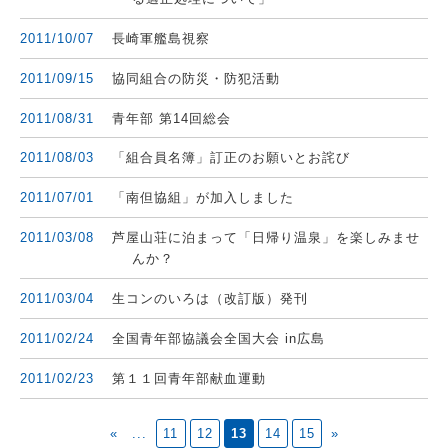
2011/10/07
長崎軍艦島視察
2011/09/15
協同組合の防災・防犯活動
2011/08/31
青年部 第14回総会
2011/08/03
「組合員名簿」訂正のお願いとお詫び
2011/07/01
「南但協組」が加入しました
2011/03/08
芦屋山荘に泊まって「日帰り温泉」を楽しみませ
んか？
2011/03/04
生コンのいろは（改訂版）発刊
2011/02/24
全国青年部協議会全国大会 in広島
2011/02/23
第１１回青年部献血運動
«
...
11
12
13
14
15
»