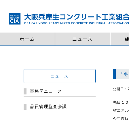
ホーム
ニュース
「冬
ニュース
公開日：20
事務局ニュース
先日１０
品質管理監査会議
省エネル
今年度版