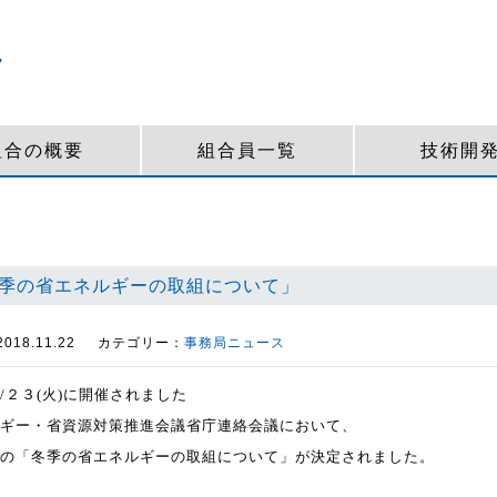
組合の概要
組合員一覧
技術開
季の省エネルギーの取組について」
18.11.22
カテゴリー：
事務局ニュース
/
２３
(
火
)
に開催されました
ギー・省資源対策推進会議省庁連絡会
議において、
の「冬季の省エネルギーの取組について」が決定されました。