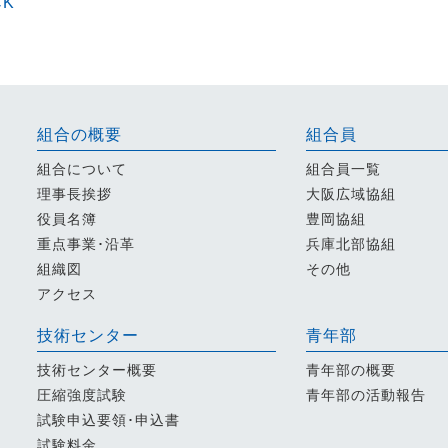
CK
組合の概要
組合員
組合について
組合員一覧
理事長挨拶
大阪広域協組
役員名簿
豊岡協組
重点事業･沿革
兵庫北部協組
組織図
その他
アクセス
技術センター
青年部
技術センター概要
青年部の概要
圧縮強度試験
青年部の活動報告
試験申込要領･申込書
試験料金