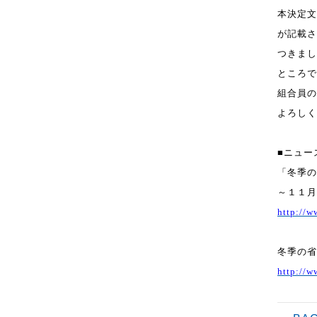
本決定文
が記載さ
つきまし
ところで
組合員の
よ
ろしく
■ニュー
「冬季の
～１１月
http://
冬季の省
http://