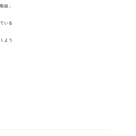
取
組」
てい
る
くよう