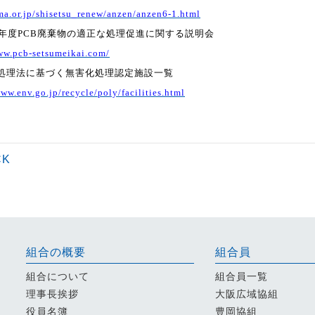
lma.or.jp/shisetsu_renew/anzen/anzen6-1.html
年度
PCB
廃棄物の適正な処理促進に関する説明会
ww.pcb-setsumeikai.com/
処理法に基づく無害化処理認定施設一覧
www.env.go.jp/recycle/poly/facilities.html
CK
組合の概要
組合員
組合について
組合員一覧
理事長挨拶
大阪広域協組
役員名簿
豊岡協組