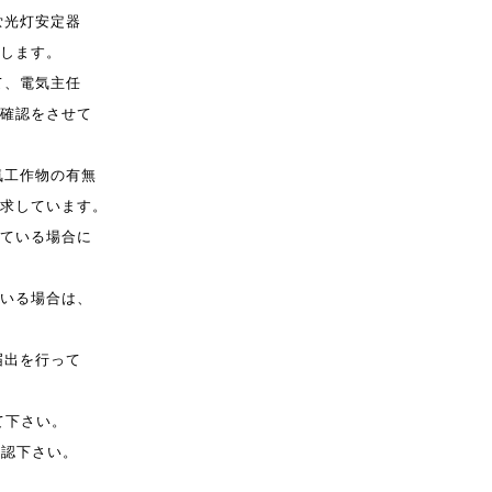
蛍光灯安定
器
します。
て、
電気主任
確認をさせて
気工作物の
有無
求
しています。
ている場合
に
いる場合は、
届出を
行って
て
下さい。
確認
下さい。