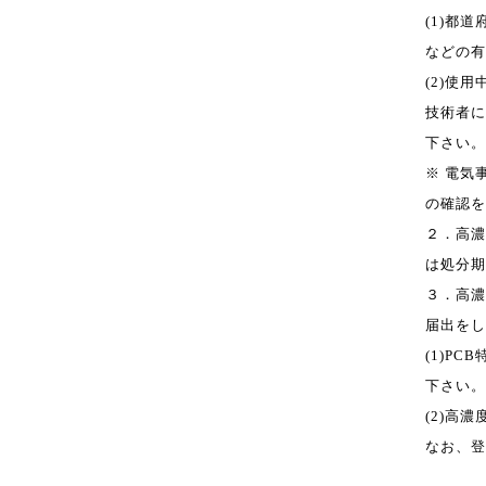
(1)都
な
ど
の有
(2)使
技術者に
下さい。
※ 電気
の確認を
２．高濃
は
処分期
３．高濃
届出をし
(1)
PCB
下さい。
(2)高濃
なお、登