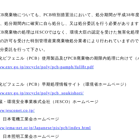
CB
廃棄物についても、
PCB
特別措置法において、処分期間が平成
38
年
、処分期間内に確実に自ら処分し、又は処分委託を行う必要があ
ります
CB
廃棄物の処理は
JESCO
ではなく、環境大臣の認定を受けた無害化処
の許可を受けた特別管理産業廃棄物処分業者により行われ
ていますので
分委託を行って下さい。
化ビフェニル（
PCB
）使用製品及び
PCB
廃棄物の期限内処理に向けて
（
ww.env.go.jp/recycle/poly/pcb-pamph/full8r.pdf
化ビフェニル（
PCB
）早期処理情報サイト（環境省ホームページ）
ww.env.go.jp/recycle/poly/pcb_soukishori/
蔵・環境安全事業株式会社（
JESCO
）ホームページ
ww.jesconet.co.jp/
）日本電機工業会ホームページ
ww.jema-net.or.jp/Japanese/pis/pcb/index.html
）日本照明工業会ホームページ