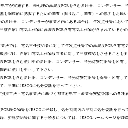
道府県市が実施する、未処理の高濃度
PCB
を含む変圧器、コンデンサー、
無を網羅的に把握するための調査（掘り起こし調査）への協力
をお願い
用中の変圧器、コンデンサーが事業所内にある場合は、年次点検等におい
当該自家用電気工作物に高濃度
PCB
含有電気工作物が含まれて
いるかの
事業法では、電気主任技術者に対して年次点検等での高濃度
PCB
含有電
義務づけ、自家用電気工作物設置者に対して当該確認をさせ
ることを要
度
PCB
を含む使用中の変圧器、コンデンサー、蛍光灯安定器等を所有し
間内に使用を中止して下さい。
度
PCB
を含む変圧器、コンデンサー、蛍光灯安定器等を保管・所有して
て、早期に
JESCO
に処分委託を行って下さい。
特別措置法・電気事業法に基づく都道府県市・産業保安監督部への各種
度
PCB
廃棄物等を
JESCO
に登録し、処分期間内の早期に処分委託を行っ
録、委託契約等に関する手続きについては、
JESCO
ホームページを
御