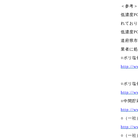
＜参考＞
低濃度
P
れ
ており
低濃度
P
道
府県市
業者
に処
○ポリ塩
http://w
○ポリ塩
http://w
○中間貯
http://w
○（一社
http://w
○（一社