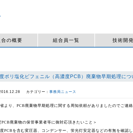
組合の概要
組合員一覧
技術開
度ポリ塩化ビフェニル（高濃度PCB）廃棄物早期処理につ
16.12.28
カテゴリー：
事務局ニュース
省より、PCB廃棄物早期処理に関する周知依頼がありましたのでご連
度
PCB
廃棄物の保管事業者等に御対応頂きたいこと＞
度
PCB
を含む変圧器、コンデンサー、蛍光灯安定器などの有無を確認し