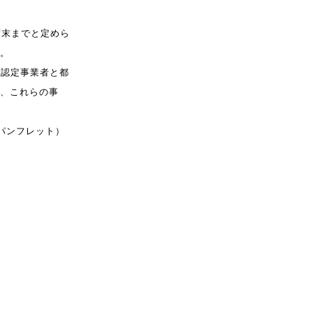
度末ま
で
と定め
ら
。
理認定事業者と
都
、
これらの
事
パンフ
レット）