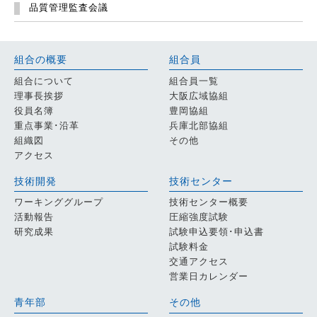
品質管理監査会議
組合の概要
組合員
組合について
組合員一覧
理事長挨拶
大阪広域協組
役員名簿
豊岡協組
重点事業･沿革
兵庫北部協組
組織図
その他
アクセス
技術開発
技術センター
ワーキンググループ
技術センター概要
活動報告
圧縮強度試験
研究成果
試験申込要領･申込書
試験料金
交通アクセス
営業日カレンダー
青年部
その他