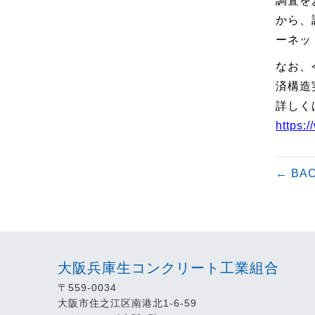
調査を
から、
ーネッ
なお、
済構造
詳しく
https:/
← BA
大阪兵庫生コンクリート工業組合
〒559-0034
大阪市住之江区南港北1-6-59