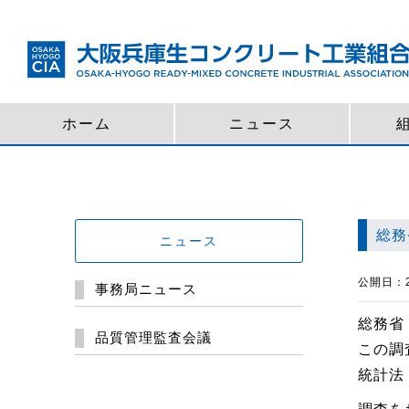
ホーム
ニュース
総務
ニュース
公開日：20
事務局ニュース
総務省
品質管理監査会議
この調
統計法