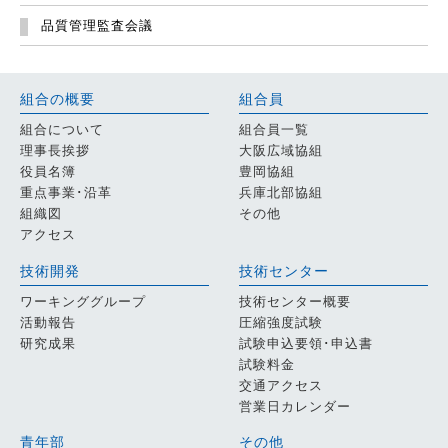
品質管理監査会議
組合の概要
組合員
組合について
組合員一覧
理事長挨拶
大阪広域協組
役員名簿
豊岡協組
重点事業･沿革
兵庫北部協組
組織図
その他
アクセス
技術開発
技術センター
ワーキンググループ
技術センター概要
活動報告
圧縮強度試験
研究成果
試験申込要領･申込書
試験料金
交通アクセス
営業日カレンダー
青年部
その他