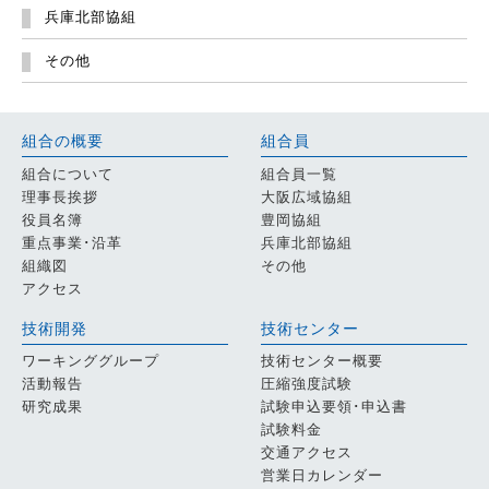
兵庫北部協組
その他
組合の概要
組合員
組合について
組合員一覧
理事長挨拶
大阪広域協組
役員名簿
豊岡協組
重点事業･沿革
兵庫北部協組
組織図
その他
アクセス
技術開発
技術センター
ワーキンググループ
技術センター概要
活動報告
圧縮強度試験
研究成果
試験申込要領･申込書
試験料金
交通アクセス
営業日カレンダー